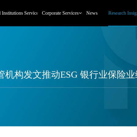
 Institutions Services
Corporate Services
News
Research Insig
only)又一监管机构发文推动ESG 银行