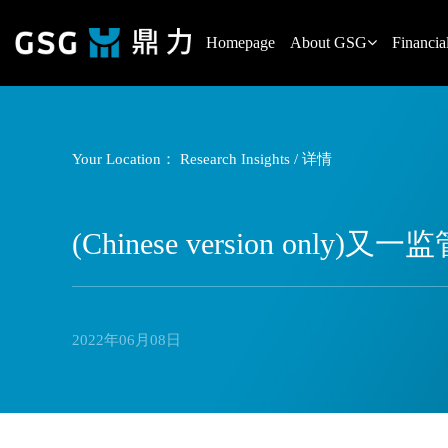
Homepage
About GSG
Financial
Your Location：
Research Insights
/ 详情
(Chinese version 
2022年06月08日