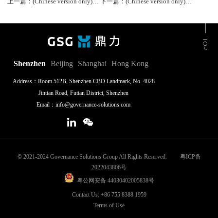
上一篇：(Chinese version only)疫情期间，上市公司董事会“云会议”怎么开才有效
下一篇：(Chinese version only)退市新规力度空前，上市公司加强治理刻不容缓
Shenzhen
Beijing
Shanghai
Hong Kong
Address：Room 512B, Shenzhen CBD Landmark, No. 4028
Jintian Road, Futian District, Shenzhen
Email：info@governance-solutions.com
© 2021-2024 Governance Solutions Group All Rights Reserved.
粤ICP备
2022043806号
粤公网安备 44030402005838号
Contact Us: +86 755 8388 1959
Terms of Use